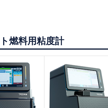
ト燃料用粘度計