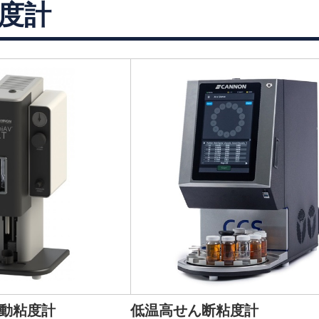
度計
動動粘度計
低温高せん断粘度計