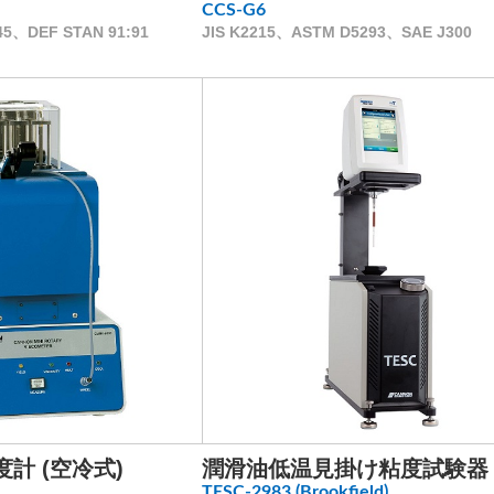
CCS-G6
45、DEF STAN 91:91
JIS K2215、ASTM D5293、SAE J300
計 (空冷式)
潤滑油低温見掛け粘度試験器
TESC-2983 (Brookfield)