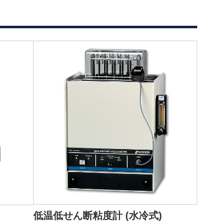
低温低せん断粘度計 (水冷式)