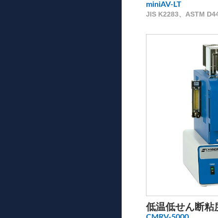
miniAV-LT
JIS K2283、ASTM D4
低温低せん断粘度
CMRV-5000