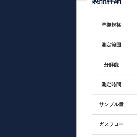
製品詳細
準拠規格
測定範囲
分解能
測定時間
サンプル量
ガスフロー