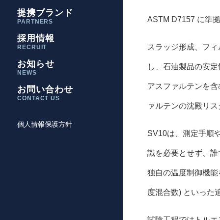
提携ブランド
ASTM D7157
PARTNERS
採用情報
スラッジ形成、フィ
RECRUIT
お知らせ
し、石油製品の安定
NEWS
アスファルテンを含
お問い合わせ
CONTACT US
ァルテンの沈殿リス
個人情報保護方針
SV10は、測定手順
識を必要とせず、誰
独自の温度制御機能を備
度混合数) といっ
試験工程ではトルエ