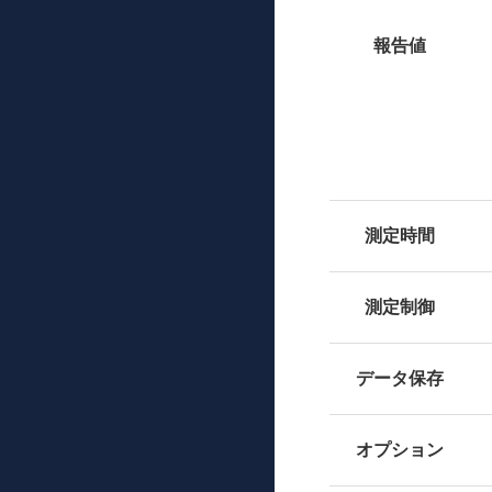
報告値
測定時間
測定制御
データ保存
オプション