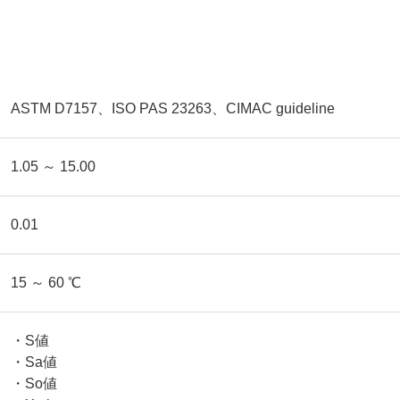
ASTM D7157、ISO PAS 23263、CIMAC guideline
1.05 ～ 15.00
0.01
15 ～ 60 ℃
・S値
・Sa値
・So値