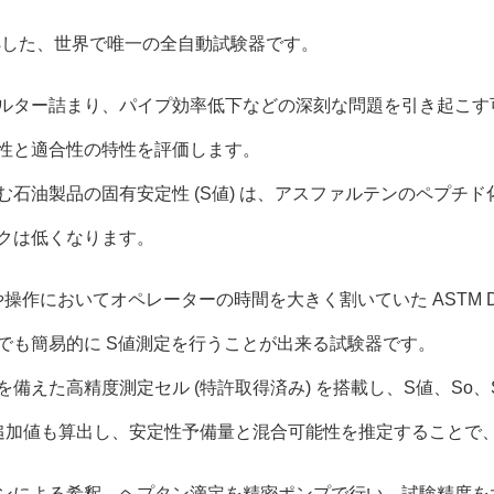
 に準拠した、世界で唯一の全自動試験器です。
ルター詰まり、パイプ効率低下などの深刻な問題を引き起こす可能
性と適合性の特性を評価します。
む石油製品の固有安定性 (S値) は、アスファルテンのペプチ
クは低くなります。
や操作においてオペレーターの時間を大きく割いていた ASTM 
でも簡易的に S値測定を行うことが出来る試験器です。
えた高精度測定セル (特許取得済み) を搭載し、S値、So、Sa 
た追加値も算出し、安定性予備量と混合可能性を推定することで
ンによる希釈、ヘプタン滴定を精密ポンプで行い、試験精度を