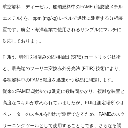
航空燃料、ディーゼル、船舶燃料中
のFAME (脂肪酸メチル
エステル) を、ppm (mg/kg) レベルで迅速に測定する分析装
置です。
航空・海洋産業で使用されるサンプルにマルチに
対応しております。
FIJIは、特許取得済みの固相抽出 (SPE) カートリッジ技術
と、最先端のフーリエ変換赤外分光法 (FTIR) 技術により、
各種燃料
中のFAME濃度を迅速かつ容易に測定します。
従来のFAME試験法では測定に数時間かかり、複雑な装置と
高度なスキルが求められていましたが、FIJIは測定場所やオ
ペレーターのスキルを問わず測定できるため、FAMEのスク
リーニングツールとして使用することもでき、さらなる調