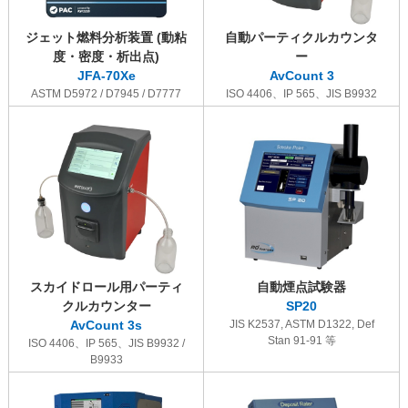
ジェット燃料分析装置 (動粘
自動パーティクルカウンタ
度・密度・析出点)
ー
JFA-70Xe
AvCount 3
ASTM D5972 / D7945 / D7777
ISO 4406、IP 565、JIS B9932
スカイドロール用パーティ
自動煙点試験器
クルカウンター
SP20
AvCount 3s
JIS K2537, ASTM D1322, Def
Stan 91-91 等
ISO 4406、IP 565、JIS B9932 /
B9933