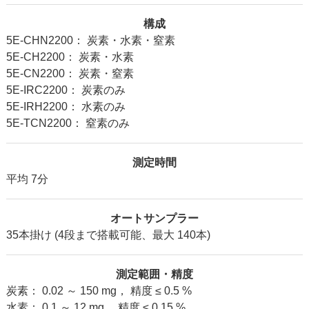
構成
5E-CHN2200： 炭素・水素・窒素
5E-CH2200： 炭素・水素
5E-CN2200： 炭素・窒素
5E-IRC2200： 炭素のみ
5E-IRH2200： 水素のみ
5E-TCN2200： 窒素のみ
測定時間
平均 7分
オートサンプラー
35本掛け (4段まで搭載可能、最大 140本)
測定範囲・精度
炭素： 0.02 ～ 150 mg， 精度 ≤ 0.5 %
水素： 0.1 ～ 12 mg， 精度 ≤ 0.15 %