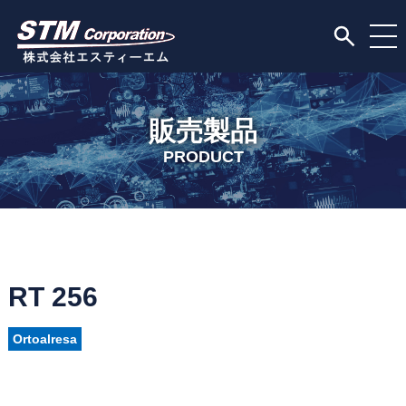
販売製品
PRODUCT
RT 256
Ortoalresa