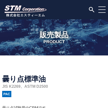
販売製品
PRODUCT
曇り点標準油
JIS K2269、ASTM D2500
PAC
曇り点試験用のCRMです。