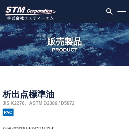
販売製品
PRODUCT
析出点標準油
JIS K2276、ASTM D2386 / D5972
PAC
析出点試験用のCRMです。