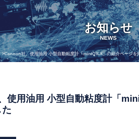
お知らせ
NEWS
>Cannon社、使用油用 小型自動粘度計「miniQV-X」の紹介ページ
n社、使用油用 小型自動粘度計「mi
した